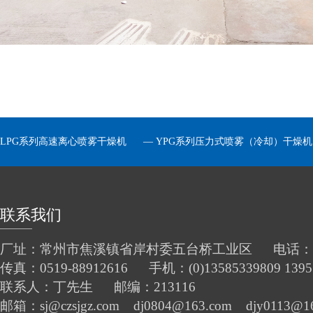
LPG系列高速离心喷雾干燥机
—
YPG系列压力式喷雾（冷却）干燥机
联系我们
厂址：常州市焦溪镇省岸村委五台桥工业区 电话：0519-
传真：0519-88912616 手机：(0)13585339809 1395
联系人：丁先生 邮编：213116
邮箱：sj@czsjgz.com dj0804@163.com djy0113@1